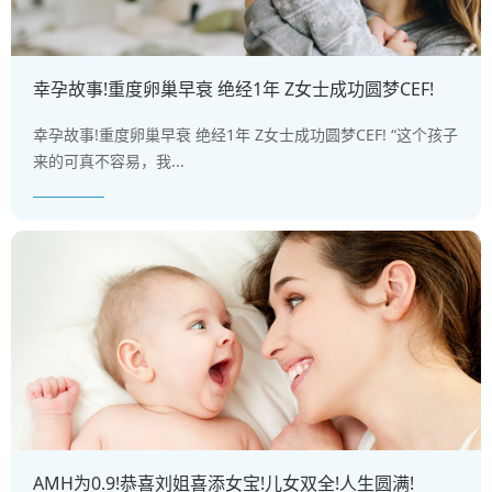
幸孕故事!重度卵巢早衰 绝经1年 Z女士成功圆梦CEF!
幸孕故事!重度卵巢早衰 绝经1年 Z女士成功圆梦CEF! “这个孩子
来的可真不容易，我...
AMH为0.9!恭喜刘姐喜添女宝!儿女双全!人生圆满!